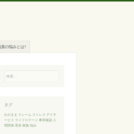
職員の悩みとは?
検
索
タグ
わがまま
クレーム
ストレス
デイサ
ービス
ライフステージ
事実確認
人
間関係
受容
家族
悩み