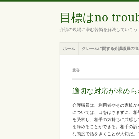
目標はno troub
介護の現場に潜む苦悩を解決していこう
メ
コ
ホーム
クレームに関する介護職員の悩
ニ
ン
ュ
テ
ー
ン
受容
ツ
へ
移
適切な対応が求めら
動
介護職員は、利用者やその家族か
については、口をはさまずに、相
を受容し、相手の気持ちに共感し
を静めることができる。相手の訴
な態度で話をきくことが大切だ。